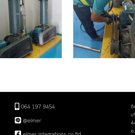
ติ
064 197 9454
บร
@elmer
44
อ
elmer integrations co,.ltd.